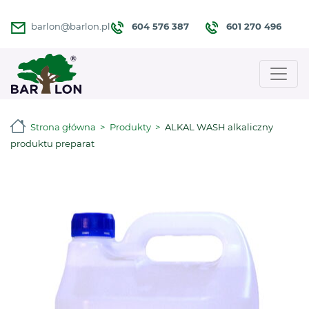
604 576 387
601 270 496
barlon@barlon.pl
Strona główna
Produkty
ALKAL WASH alkaliczny
produktu preparat