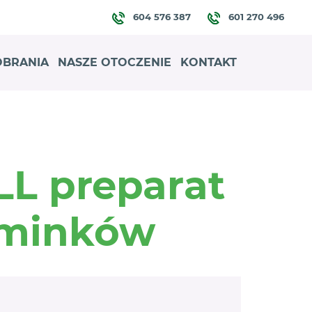
604 576 387
601 270 496
OBRANIA
NASZE OTOCZENIE
KONTAKT
L preparat
kominków