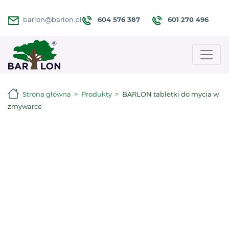
604 576 387
601 270 496
barlon@barlon.pl
Strona główna
Produkty
BARLON tabletki do mycia w
zmywarce