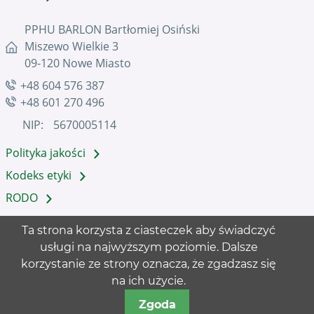
PPHU BARLON Bartłomiej Osiński
Miszewo Wielkie 3
09-120 Nowe Miasto
+48 604 576 387
+48 601 270 496
NIP:
5670005114
Polityka jakości
Kodeks etyki
RODO
Ta strona korzysta z ciasteczek aby świadczyć
usługi na najwyższym poziomie. Dalsze
korzystanie ze strony oznacza, że zgadzasz się
na ich użycie.
© Copyright - PPHU Barlon 2020
Agencja interaktywna MIGOMEDIA
Zgoda