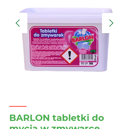
Previous
Next
BARLON tabletki do
mycia w zmywarce