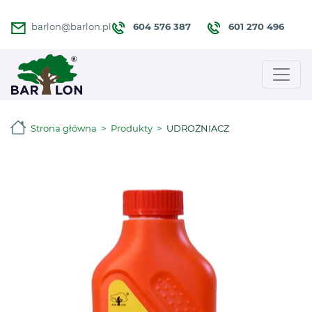
604 576 387
601 270 496
barlon@barlon.pl
Strona główna
Produkty
UDROŻNIACZ